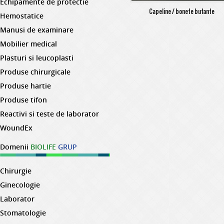
Echipamente de protectie
Capeline / bonete bufante
Hemostatice
Manusi de examinare
Mobilier medical
Plasturi si leucoplasti
Produse chirurgicale
Produse hartie
Produse tifon
Reactivi si teste de laborator
WoundEx
Domenii
BIOLIFE
GRUP
Chirurgie
Ginecologie
Laborator
Stomatologie