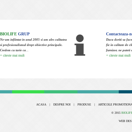
BIOLIFE
GRUP
Contacteaza-n
Ne-am infiintat in anul 2005 si am ales calitatea
Daca doriti sa face
si profesionalismul drept obiective principale.
fie in calitate de cl
Credem cu tarie ca
...
furnizor, ne puteti 
+ citeste mai mult
+ citeste mai mult
ACASA
|
DESPRE NOI
|
PRODUSE
|
ARTICOLE PROMOTION
© 2015
BIOLIF
WEB DES