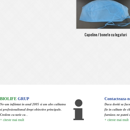
Capeline / bonete cu legaturi
BIOLIFE
GRUP
Contacteaza-n
Ne-am infiintat in anul 2005 si am ales calitatea
Daca doriti sa face
si profesionalismul drept obiective principale.
fie in calitate de cl
Credem cu tarie ca
...
furnizor, ne puteti 
+ citeste mai mult
+ citeste mai mult