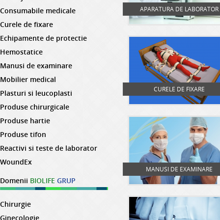
APARATURA DE LABORATOR
Consumabile medicale
Curele de fixare
Echipamente de protectie
Hemostatice
Manusi de examinare
Mobilier medical
CURELE DE FIXARE
Plasturi si leucoplasti
Produse chirurgicale
Produse hartie
Produse tifon
Reactivi si teste de laborator
WoundEx
MANUSI DE EXAMINARE
Domenii
BIOLIFE
GRUP
Chirurgie
Ginecologie