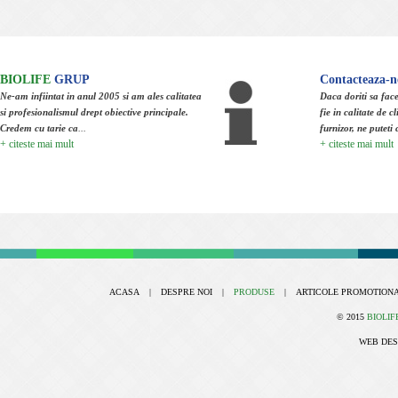
BIOLIFE
GRUP
Contacteaza-n
Ne-am infiintat in anul 2005 si am ales calitatea
Daca doriti sa face
si profesionalismul drept obiective principale.
fie in calitate de cl
Credem cu tarie ca
...
furnizor, ne puteti 
+ citeste mai mult
+ citeste mai mult
ACASA
|
DESPRE NOI
|
PRODUSE
|
ARTICOLE PROMOTION
© 2015
BIOLIF
WEB DES